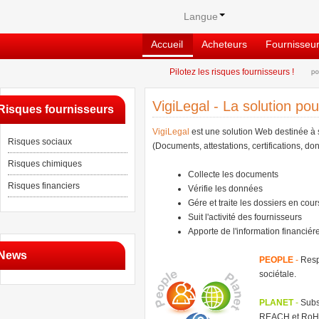
Langue
Accueil
Acheteurs
Fournisseu
Pilotez les risques fournisseurs !
VigiLegal - La solution pou
Risques fournisseurs
VigiLegal
est une solution Web destinée à s
Risques sociaux
(Documents, attestations, certifications, don
Risques chimiques
Collecte les documents
Risques financiers
Vérifie les données
Gére et traite les dossiers en cour
Suit l'activité des fournisseurs
Apporte de l'information financiére
News
PEOPLE
-
Respo
sociétale.
PLANET
-
Subst
REACH et RoH