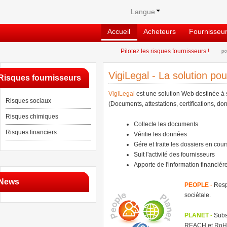
Langue
Accueil
Acheteurs
Fournisseu
Pilotez les risques fournisseurs !
VigiLegal - La solution pou
Risques fournisseurs
VigiLegal
est une solution Web destinée à s
Risques sociaux
(Documents, attestations, certifications, don
Risques chimiques
Collecte les documents
Risques financiers
Vérifie les données
Gére et traite les dossiers en cour
Suit l'activité des fournisseurs
Apporte de l'information financiére
News
PEOPLE
-
Respo
sociétale.
PLANET
-
Subst
REACH et RoH