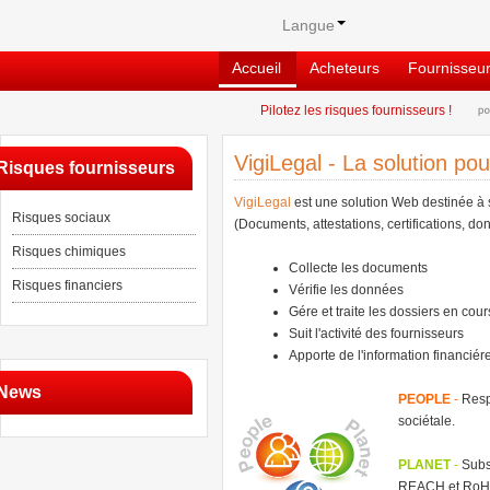
Langue
Accueil
Acheteurs
Fournisseu
Pilotez les risques fournisseurs !
VigiLegal - La solution pou
Risques fournisseurs
VigiLegal
est une solution Web destinée à s
Risques sociaux
(Documents, attestations, certifications, don
Risques chimiques
Collecte les documents
Risques financiers
Vérifie les données
Gére et traite les dossiers en cour
Suit l'activité des fournisseurs
Apporte de l'information financiére
News
PEOPLE
-
Respo
sociétale.
PLANET
-
Subst
REACH et RoH