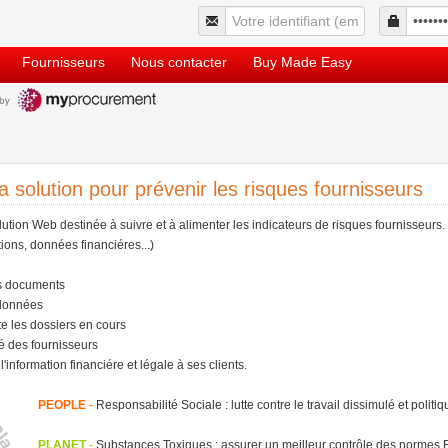
Fournisseurs
Nous contacter
Buy Made Easy
La solution pour prévenir les risques fournisseurs
ution Web destinée à suivre et à alimenter les indicateurs de risques fournisseurs
ations, données financiéres...)
es documents
 données
ite les dossiers en cours
ité des fournisseurs
'information financiére et légale à ses clients.
PEOPLE
-
Responsabilité Sociale : lutte contre le travail dissimulé et politiq
PLANET
-
Substances Toxiques : assurer un meilleur contrôle des normes