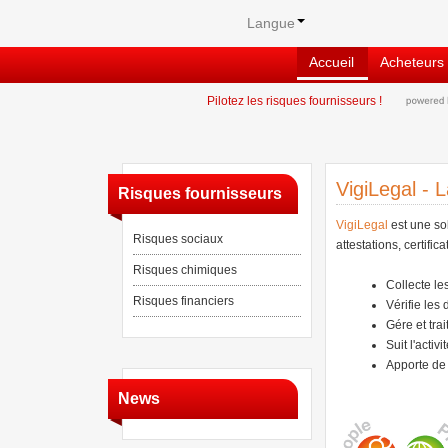
Langue
Accueil
Acheteurs
Pilotez les risques fournisseurs !
VigiLegal - 
Risques fournisseurs
VigiLegal
est une sol
Risques sociaux
attestations, certific
Risques chimiques
Collecte l
Risques financiers
Vérifie les
Gére et tra
Suit l'activ
Apporte de l
News