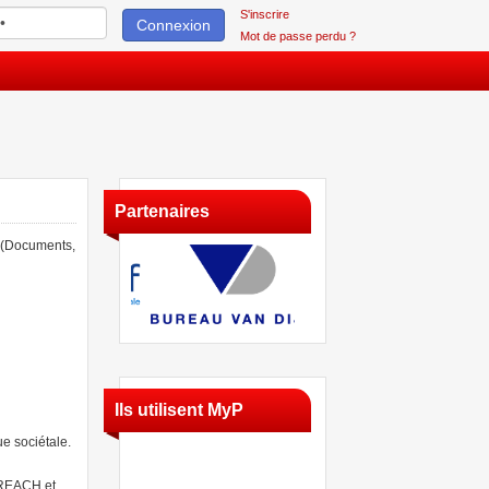
S'inscrire
Connexion
Mot de passe perdu ?
Partenaires
. (Documents,
Ils utilisent MyP
ue sociétale.
 REACH et