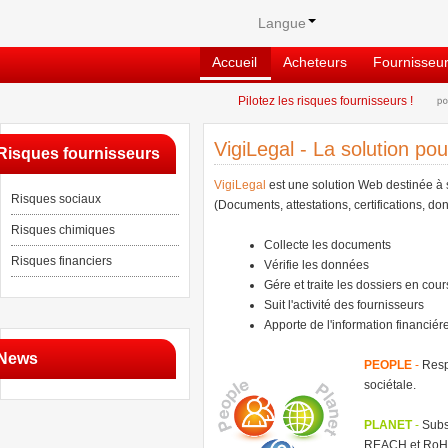
Langue
Accueil
Acheteurs
Fournisseu
Pilotez les risques fournisseurs !
VigiLegal - La solution pou
Risques fournisseurs
VigiLegal
est une solution Web destinée à s
Risques sociaux
(Documents, attestations, certifications, don
Risques chimiques
Collecte les documents
Risques financiers
Vérifie les données
Gére et traite les dossiers en cour
Suit l'activité des fournisseurs
Apporte de l'information financiére
News
PEOPLE
-
Respo
sociétale.
PLANET
-
Subst
REACH et RoH